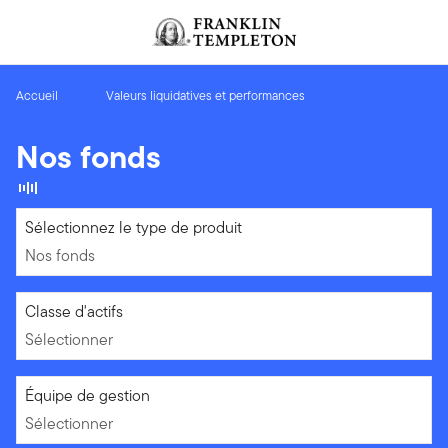
Aller au contenu
Header menu toggle
search
Accueil
Valeurs liquidatives et performances
Nos fonds
Nos fonds
Sélectionnez le type de produit
Nos fonds
Sélectionner
Classe d'actifs
Sélectionner
Sélectionner
Équipe de gestion
Sélectionner