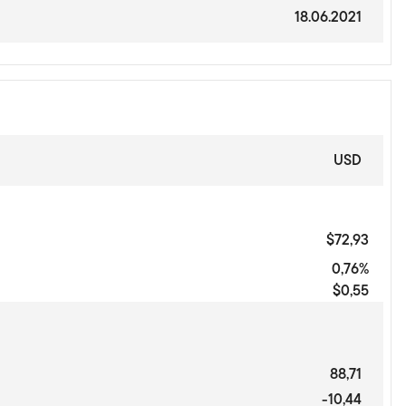
18.06.2021
USD
$72,93
0,76%
$0,55
88,71
-10,44