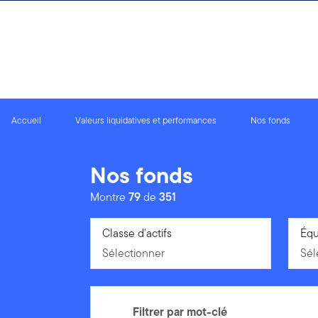
Aller au contenu
Accueil
Valeurs liquidatives et performances
Nos fonds
Nos fonds
Montre
79
de
351
Sélectionner
Classe d'actifs
Sél
Équ
Sélectionner
Sél
Filtrer par mot-clé