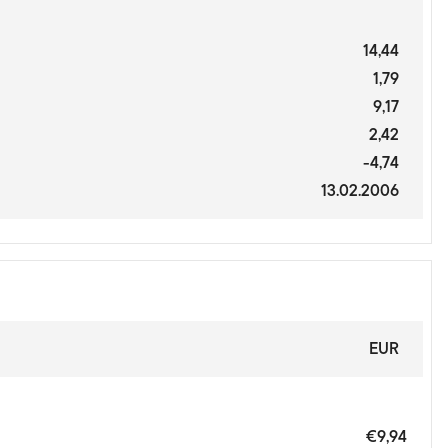
14,44
1,79
9,17
2,42
-4,74
13.02.2006
EUR
€9,94