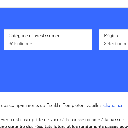
Sélectionner
Catégorie d’investissement
Sélectionne
Région
Sélectionner
Sélectionne
ns des compartiments de Franklin Templeton, veuillez
cliquer ici
.
enu est susceptible de varier à la hausse comme à la baisse et le
ne garantie des résultats futurs et les rendements passés peu