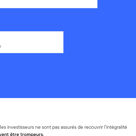
r
r
s investisseurs ne sont pas assurés de recouvrir l’intégralité
vent être trompeurs.