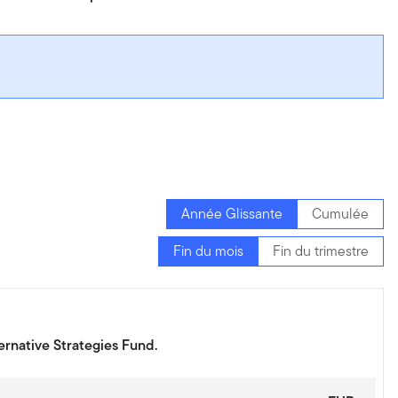
Année Glissante
Cumulée
Fin du mois
Fin du trimestre
ernative Strategies Fund.