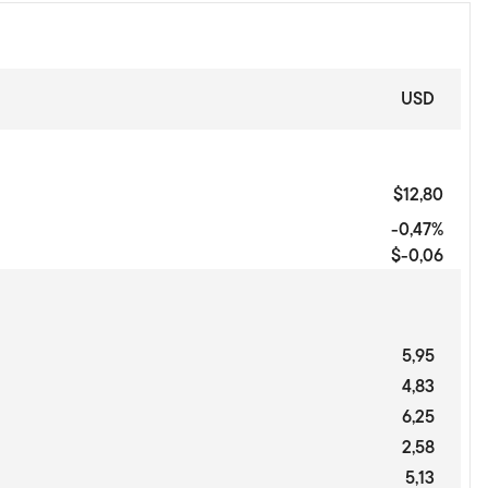
USD
$12,80
-0,47%
$-0,06
5,95
4,83
6,25
2,58
5,13