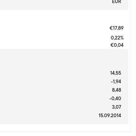
EUR
€17,89
0,22%
€0,04
14,55
-1,94
8,48
-0,40
3,07
15.09.2014