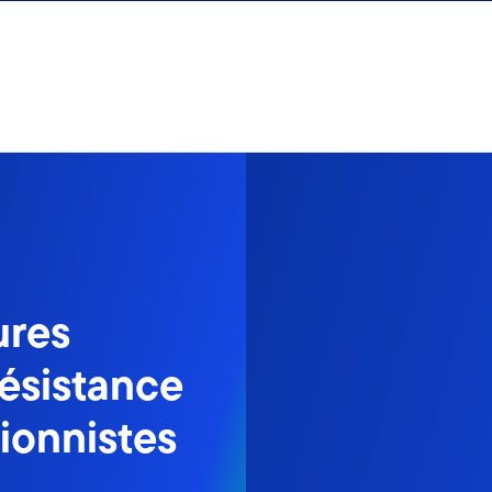
ures
résistance
tionnistes