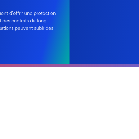
ent d’offrir une protection
et des contrats de long
isations peuvent subir des