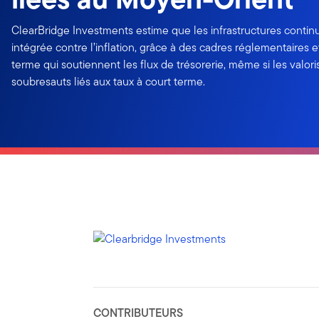
ClearBridge Investments estime que les infrastructures continu
intégrée contre l’inflation, grâce à des cadres réglementaires 
terme qui soutiennent les flux de trésorerie, même si les valor
soubresauts liés aux taux à court terme.
CONTRIBUTEURS