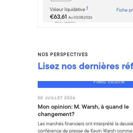
1
Valeur liquidative
Fiche p
€63,61
Au 03.08.2026
€1,46 (2,35%)
Fonds
Franklin U.S. Opportunitie
NOS PERSPECTIVES
1
Valeur liquidative
Fiche p
Lisez nos dernières ré
€34,61
Au 03.08.2026
€0,70 (2,06%)
Fonds
FTGF ClearBridge Infrast
30 JUILLET 2026
1
Mon opinion: M. Warsh, à quand le
Valeur liquidative
Fiche p
€19,11
changement?
Au 31.07.2026
€-0,09 (-0,47%)
Les marchés financiers ont interprété la deux
conférence de presse de Kevin Warsh comme