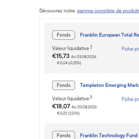
Découvrez notre
gamme complète de produit
Fonds
Franklin European Total R
1
Valeur liquidative
Fiche p
€15,73
Au 03.08.2026
€0,04 (0,25%)
Fonds
Templeton Emerging Marke
1
Valeur liquidative
Fiche p
€18,07
Au 03.08.2026
€0,22 (1,23%)
Fonds
Franklin Technology Fund 