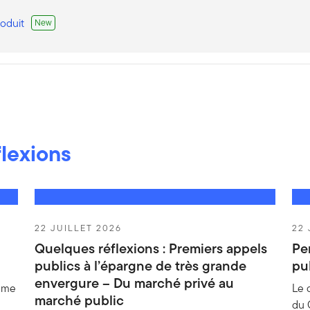
roduit
New
s Fund - A (acc) EUR
roduit
New
flexions
ructure Value Fund - A EUR ACC
22 JUILLET 2026
22 
Quelques réflexions : Premiers appels
Per
roduit
New
publics à l’épargne de très grande
pub
envergure – Du marché privé au
ième
Le 
marché public
du 