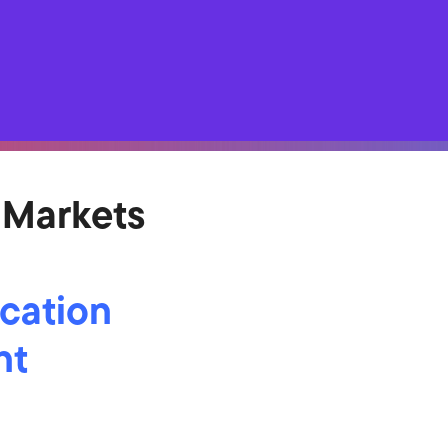
 Markets
ocation
nt