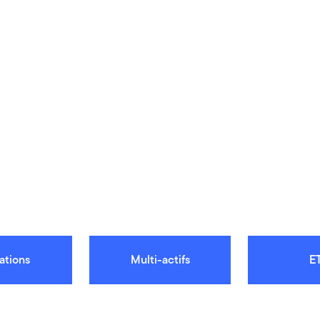
ations
Multi-actifs
E