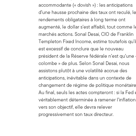
accommodante (« dovish ») : les anticipations
Fonds
Franklin India Fund - A (a
d’une hausse prochaine des taux ont reculé, l
rendements obligataires à long terme ont
1
Valeur liquidative
Fiche p
augmenté, le dollar s’est affaibli, tout comme l
€65,23
Au 03.08.2026
marchés actions. Sonal Desai, CIO de Franklin
€1,23 (1,92%)
Templeton Fixed Income, estime toutefois qu’i
est excessif de conclure que le nouveau
président de la Réserve fédérale n’est qu’une 
colombe » de plus. Selon Sonal Desai, nous
assistons plutôt à une volatilité accrue des
anticipations, inévitable dans un contexte de
changement de régime de politique monétaire
Au final, seuls les actes compteront : si la Fed 
véritablement déterminée à ramener l’inflation
vers son objectif, elle devra relever
progressivement son taux directeur.