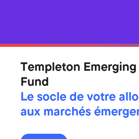
Templeton Emerging
Fund
Le socle de votre all
aux marchés émerge