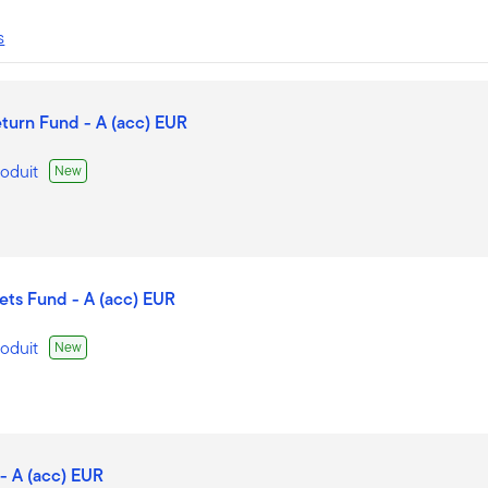
s
eturn Fund - A (acc) EUR
roduit
New
ts Fund - A (acc) EUR
roduit
New
- A (acc) EUR