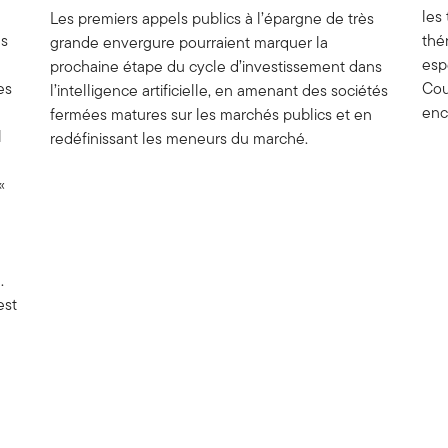
les
Les premiers appels publics à l’épargne de très
cc) EUR
es
thé
grande envergure pourraient marquer la
esp
prochaine étape du cycle d’investissement dans
roduit
New
es
Cou
l’intelligence artificielle, en amenant des sociétés
enc
fermées matures sur les marchés publics et en
l
redéfinissant les meneurs du marché.
«
.
est