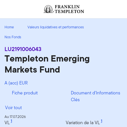
Aller au contenu
Header menu toggle
search
Home
Valeurs liquidatives et performances
Nos Fonds
LU2191006043
Templeton Emerging
Markets Fund
A (acc) EUR
Fiche produit
Document d'Informations
Clés
Voir tout
Au 17.07.2026
1
1
VL
Variation de la VL