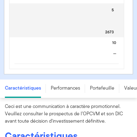
5
2673
10
—
Templeton Emerging Markets Fund - A (acc) EUR -
LU2191006043
Caractéristiques
Performances
Portefeuille
Valeur
Ceci est une communication à caractère promotionnel.
Veuillez consulter le prospectus de l’OPCVM et son DIC
avant toute décision d’investissement définitive.
Caractéristiques