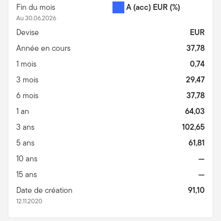
Fin du mois
A (acc) EUR
(%)
Au 30.06.2026
Devise
EUR
Année en cours
37,78
1 mois
0,74
3 mois
29,47
6 mois
37,78
1 an
64,03
3 ans
102,65
5 ans
61,81
10 ans
—
15 ans
—
Date de création
91,10
12.11.2020