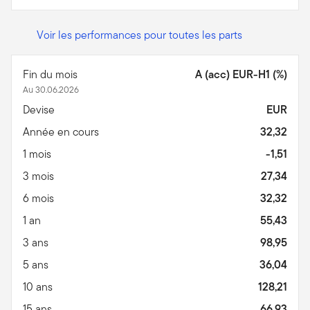
Voir les performances pour toutes les parts
Fin du mois
A (acc) EUR-H1 (%)
Au 30.06.2026
Devise
EUR
Année en cours
32,32
1 mois
-1,51
3 mois
27,34
6 mois
32,32
1 an
55,43
3 ans
98,95
5 ans
36,04
10 ans
128,21
15 ans
66,93