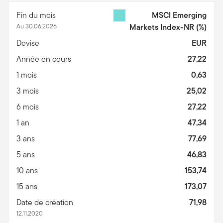
Fin du mois
MSCI Emerging
Au 30.06.2026
Markets Index-NR
(%)
Devise
EUR
Année en cours
27,22
1 mois
0,63
3 mois
25,02
6 mois
27,22
1 an
47,34
3 ans
77,69
5 ans
46,83
10 ans
153,74
15 ans
173,07
Date de création
71,98
12.11.2020