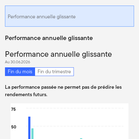
Performance annuelle glissante
Performance annuelle glissante
Performance annuelle glissante
Au 30.06.2026
Fin du mois
Fin du trimestre
La performance passée ne permet pas de prédire les
rendements futurs.
Chart
75
Bar chart with 2 data series.
The chart has 1 X axis displaying categories.
50
The chart has 1 Y axis displaying values. Data ranges from -22.9