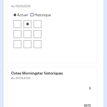
Au 05/31/2026
[products.morningstar-stylebox-title-sr-equity]
Actuel
Historique
Cotes Morningstar historiques
Au 30.06.2026
3
3072