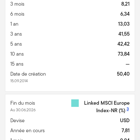
3 mois
8,21
6 mois
6,34
1 an
13,03
3 ans
41,55
5 ans
42,42
10 ans
73,84
15 ans
—
Date de création
50,40
15.09.2014
Fin du mois
Linked MSCI Europe
3
Au 30.06.2026
Index-NR
(%)
Devise
USD
Année en cours
7,81