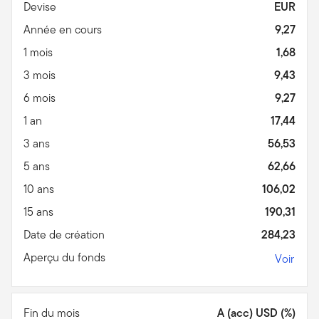
Devise
EUR
Année en cours
9,27
1 mois
1,68
3 mois
9,43
6 mois
9,27
1 an
17,44
3 ans
56,53
5 ans
62,66
10 ans
106,02
15 ans
190,31
Date de création
284,23
Aperçu du fonds
Voir
Fin du mois
A (acc) USD (%)