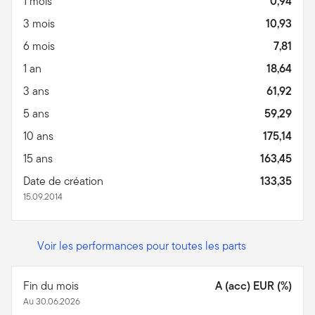
1 mois
0,94
3 mois
10,93
6 mois
7,81
1 an
18,64
3 ans
61,92
5 ans
59,29
10 ans
175,14
15 ans
163,45
Date de création
133,35
15.09.2014
Voir les performances pour toutes les parts
Fin du mois
A (acc) EUR (%)
Au 30.06.2026