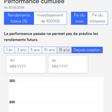
Performance cumulée
Au 30.06.2026
Rendements
Investissement
Fin du
Fin du
totaux (%)
de 10000$
mois
trimestre
La performance passée ne permet pas de prédire les
rendements futurs.
1 an
3 ans
5 ans
10 ans
15 ans
Depuis création
du
au
Changement
Changement
Mois
Mois
Mois
Mois
Chart
250
sélectionné
sélectionné
Septembre
Juin
Line chart with 2 lines.
2014
2026
The chart has 1 X axis displaying Time. Data ranges from 201
The chart has 1 Y axis displaying values. Data ranges from 75.31
200