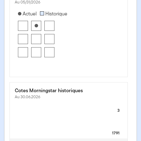
Au 05/31/2026
[products.morningstar-stylebox-title-sr-equity]
Actuel
Historique
Cotes Morningstar historiques
Au 30.06.2026
3
1791