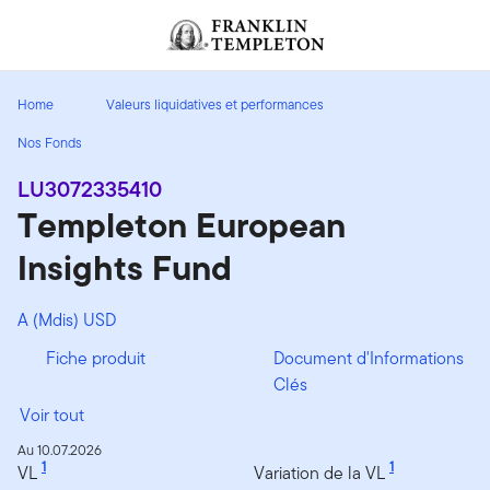
Aller au contenu
Header menu toggle
search
Home
Valeurs liquidatives et performances
Nos Fonds
LU3072335410
Templeton European
Insights Fund
A (Mdis) USD
Fiche produit
Document d'Informations
Clés
Voir tout
Au 10.07.2026
1
1
VL
Variation de la VL