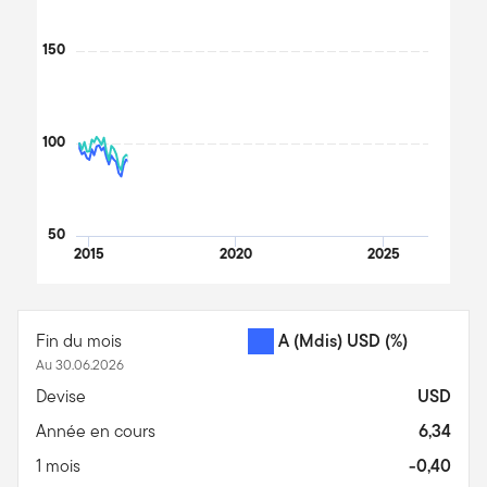
150
100
50
2015
2020
2025
End of interactive chart.
Fin du mois
A (Mdis) USD
(%)
Au 30.06.2026
Devise
USD
Année en cours
6,34
1 mois
-0,40