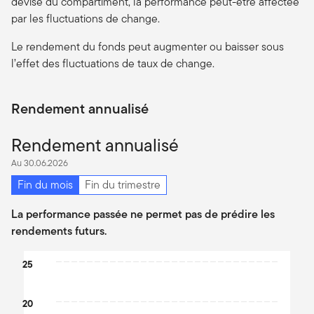
devise du compartiment, la performance peut-être affectée
par les fluctuations de change.
Le rendement du fonds peut augmenter ou baisser sous
l’effet des fluctuations de taux de change.
Rendement annualisé
Rendement annualisé
Au 30.06.2026
Fin du mois
Fin du trimestre
La performance passée ne permet pas de prédire les
rendements futurs.
Chart
25
Bar chart with 2 data series.
The chart has 1 X axis displaying categories.
20