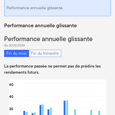
Performance annuelle glissante
Performance annuelle glissante
Performance annuelle glissante
Au 30.06.2026
Fin du mois
Fin du trimestre
La performance passée ne permet pas de prédire les
rendements futurs.
Chart
60
Bar chart with 2 data series.
40
The chart has 1 X axis displaying categories.
The chart has 1 Y axis displaying values. Data ranges from -36.7
20