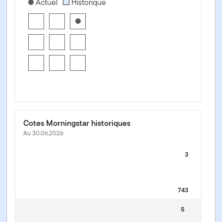
[products.morningstar-stylebox-title-sr-equity]
Actuel
Historique
Cotes Morningstar historiques
Au 30.06.2026
3
743
5