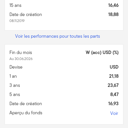
15 ans
16,46
Date de création
18,88
08.11.2019
Voir les performances pour toutes les parts
Fin du mois
W (acc) USD (%)
Au 30.06.2026
Devise
USD
1 an
21,18
3 ans
23,67
5 ans
8,47
Date de création
16,93
Aperçu du fonds
Voir