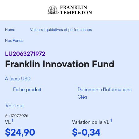
Aller au contenu
Header menu toggle
search
Home
Valeurs liquidatives et performances
Nos Fonds
LU2063271972
Franklin Innovation Fund
A (acc) USD
Fiche produit
Document d'Informations
Clés
Voir tout
Au 17.07.2026
1
1
VL
Variation de la VL
$24,90
$-0,34