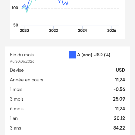
100
50
2020
2022
2024
2026
End of interactive chart.
Fin du mois
A (acc) USD
(%)
Au 30.06.2026
Devise
USD
Année en cours
11,24
1 mois
-0,56
3 mois
25,09
6 mois
11,24
1 an
20,12
3 ans
84,22