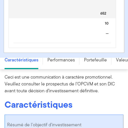
652
10
—
Franklin Innovation Fund - A (acc) USD - LU2063271972
Caractéristiques
Performances
Portefeuille
Valeur
Ceci est une communication à caractère promotionnel.
Veuillez consulter le prospectus de l’OPCVM et son DIC
avant toute décision d’investissement définitive.
Caractéristiques
Résumé de l'objectif d'investissement