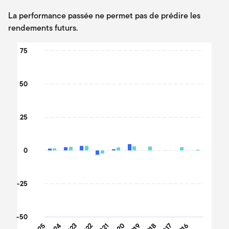
La performance passée ne permet pas de prédire les
rendements futurs.
Chart
75
Bar chart with 2 data series.
The chart has 1 X axis displaying categories.
50
The chart has 1 Y axis displaying values. Data ranges from -40.9
25
0
-25
-50