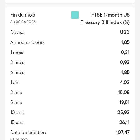
Fin du mois
FTSE 1-month US
Au 30.06.2026
Treasury Bill Index
(%)
Devise
USD
Année en cours
1,85
1 mois
0,31
3 mois
0,93
6 mois
1,85
1 an
4,02
3 ans
15,08
5 ans
19,51
10 ans
25,92
15 ans
26,11
Date de création
107,47
01.04.1996