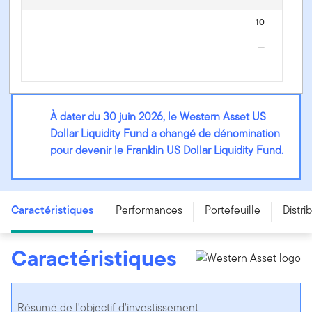
10
—
À dater du 30 juin 2026, le Western Asset US
Dollar Liquidity Fund a changé de dénomination
pour devenir le Franklin US Dollar Liquidity Fund.
Franklin US Dollar Liquidity Fund - Class D
Caractéristiques
Performances
Portefeuille
Distri
Caractéristiques
Résumé de l'objectif d'investissement