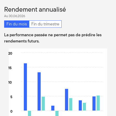
Rendement annualisé
Au 30.06.2026
Fin du mois
Fin du trimestre
La performance passée ne permet pas de prédire les
rendements futurs.
Chart
20
Bar chart with 2 data series.
The chart has 1 X axis displaying categories.
15
The chart has 1 Y axis displaying values. Data ranges from -3.5 t
10
5
0