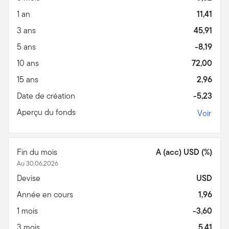
1 an
11,41
3 ans
45,91
5 ans
-8,19
10 ans
72,00
15 ans
2,96
Date de création
-5,23
Aperçu du fonds
Voir
Fin du mois
A (acc) USD (%)
Au 30.06.2026
Devise
USD
Année en cours
1,96
1 mois
-3,60
3 mois
5,41