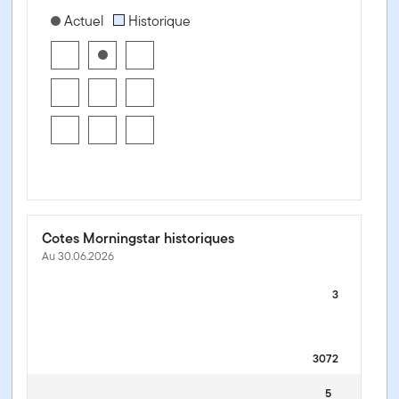
[products.morningstar-stylebox-title-sr-equity]
Actuel
Historique
Cotes Morningstar historiques
Au 30.06.2026
3
3072
5