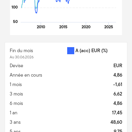
100
50
2010
2015
2020
2025
End of interactive chart.
Fin du mois
A (acc) EUR
(%)
Au 30.06.2026
Devise
EUR
Année en cours
4,86
1 mois
-1,61
3 mois
6,62
6 mois
4,86
1 an
17,45
3 ans
48,60
5 ans
9,75