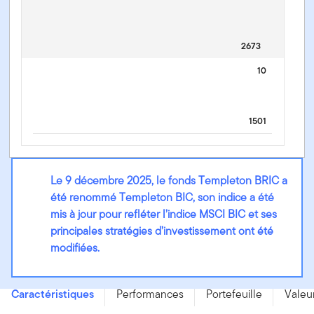
2673
10
1501
Le 9 décembre 2025, le fonds Templeton BRIC a
été renommé Templeton BIC, son indice a été
mis à jour pour refléter l’indice MSCI BIC et ses
principales stratégies d’investissement ont été
modifiées.
Templeton BIC Fund - A (acc) EUR - LU0229946628
Caractéristiques
Performances
Portefeuille
Valeur