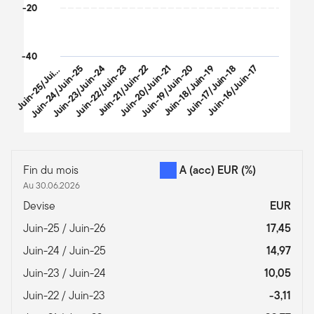
-20
-40
u
i
n
-
2
5
/
J
u
-
2
Juin-24/Juin-25
Juin-23/Juin-24
Juin-22/Juin-23
Juin-21/Juin-22
Juin-20/Juin-21
Juin-19/Juin-20
Juin-18/Juin-19
Juin-17/Juin-18
Juin-16/Juin-17
J
n
6
i
End of interactive chart.
Fin du mois
A (acc) EUR
(%)
Au 30.06.2026
Devise
EUR
Juin-25 / Juin-26
17,45
Juin-24 / Juin-25
14,97
Juin-23 / Juin-24
10,05
Juin-22 / Juin-23
-3,11