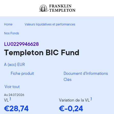
Aller au contenu
Header menu toggle
search
Home
Valeurs liquidatives et performances
Nos Fonds
LU0229946628
Templeton BIC Fund
A (acc) EUR
Fiche produit
Document d'Informations
Clés
Voir tout
Au 24.07.2026
1
1
VL
Variation de la VL
€28,74
€-0,24