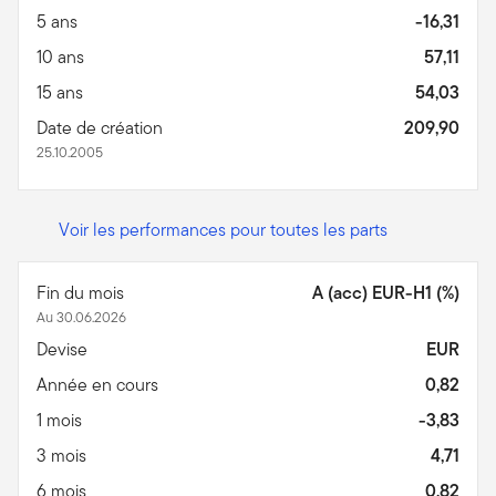
5 ans
-16,31
10 ans
57,11
15 ans
54,03
Date de création
209,90
25.10.2005
Voir les performances pour toutes les parts
Fin du mois
A (acc) EUR-H1 (%)
Au 30.06.2026
Devise
EUR
Année en cours
0,82
1 mois
-3,83
3 mois
4,71
6 mois
0,82