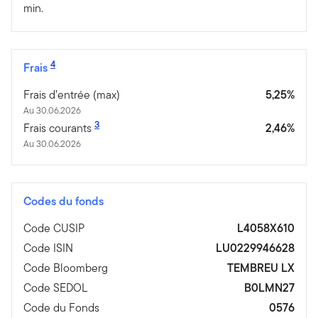
min.
4
Frais
Frais d’entrée (max)
5,25%
Au 30.06.2026
3
Frais courants
2,46%
Au 30.06.2026
Codes du fonds
Code CUSIP
L4058X610
Code ISIN
LU0229946628
Code Bloomberg
TEMBREU LX
Code SEDOL
B0LMN27
Code du Fonds
0576