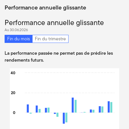
Performance annuelle glissante
Performance annuelle glissante
Au 30.06.2026
Fin du mois
Fin du trimestre
La performance passée ne permet pas de prédire les
rendements futurs.
Chart
40
Bar chart with 2 data series.
The chart has 1 X axis displaying categories.
20
The chart has 1 Y axis displaying values. Data ranges from -23.77
0