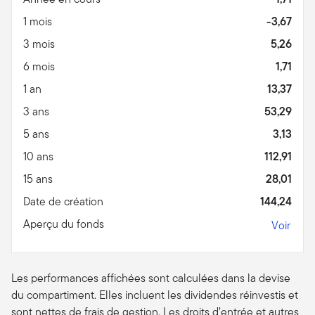
1 mois
-3,67
3 mois
5,26
6 mois
1,71
1 an
13,37
3 ans
53,29
5 ans
3,13
10 ans
112,91
15 ans
28,01
Date de création
144,24
Aperçu du fonds
Voir
Les performances affichées sont calculées dans la devise
du compartiment. Elles incluent les dividendes réinvestis et
sont nettes de frais de gestion. Les droits d’entrée et autres