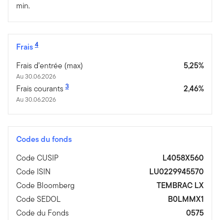
min.
4
Frais
Frais d’entrée (max)
5,25%
Au 30.06.2026
3
Frais courants
2,46%
Au 30.06.2026
Codes du fonds
Code CUSIP
L4058X560
Code ISIN
LU0229945570
Code Bloomberg
TEMBRAC LX
Code SEDOL
B0LMMX1
Code du Fonds
0575