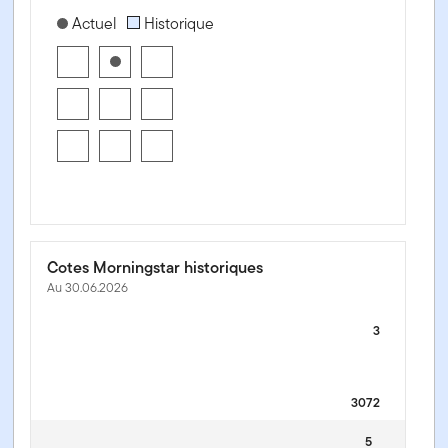
[products.morningstar-stylebox-title-sr-equity]
Actuel
Historique
Cotes Morningstar historiques
Au 30.06.2026
3
3072
5