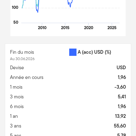
100
50
2010
2015
2020
2025
End of interactive chart.
Fin du mois
A (acc) USD
(%)
Au 30.06.2026
Devise
USD
Année en cours
1,96
1 mois
-3,60
3 mois
5,41
6 mois
1,96
1 an
13,92
3 ans
55,60
5 ans
5,78