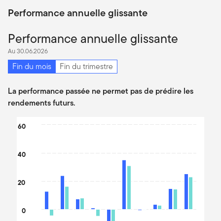
Performance annuelle glissante
Performance annuelle glissante
Au 30.06.2026
Fin du mois
Fin du trimestre
La performance passée ne permet pas de prédire les
rendements futurs.
Chart
60
Bar chart with 2 data series.
The chart has 1 X axis displaying categories.
40
The chart has 1 Y axis displaying values. Data ranges from -32.6
20
0