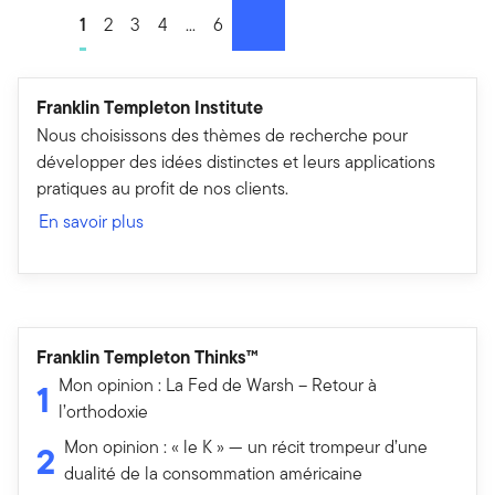
Go to page
1
Go to page
2
Go to page
3
Go to page
4
Go to page
...
Go to page
6
suivant
Franklin Templeton Institute
Nous choisissons des thèmes de recherche pour
développer des idées distinctes et leurs applications
pratiques au profit de nos clients.
En savoir plus
Franklin Templeton Thinks™
Mon opinion : La Fed de Warsh – Retour à
1
l’orthodoxie
Mon opinion : « le K » — un récit trompeur d’une
2
dualité de la consommation américaine